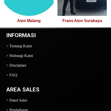
Frans Aion Surabaya
Aion Malang
INFORMASI
>
Tentang Kami
>
Hubungi Kami
>
Disclaimer
>
FAQ
AREA SALES
>
Paket Sales
>
Pendaftaran